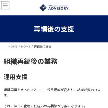
コ
ナ
ン
ビ
テ
ゲ
ン
ー
ツ
シ
へ
ョ
再編後の支援
ス
ン
キ
に
ッ
移
プ
動
HOME
HOME
再編後の支援
組織再編後の業務
運用支援
組織再編をきっかけとして、役員構成が変わり、組織が変わりま
す。
それに伴って管理の仕組みの再構築が必要になります。