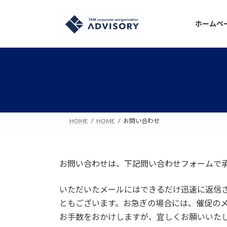
コ
ナ
ン
ビ
ホームペ
テ
ゲ
ン
ー
ツ
シ
へ
ョ
ス
ン
キ
に
ッ
移
プ
動
HOME
HOME
お問い合わせ
お問い合わせは、下記問い合わせフォームで
いただいたメールにはできるだけ迅速に返信
ともございます。お急ぎの場合には、催促の
お手数をおかけしますが、宜しくお願いいた